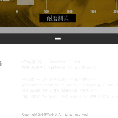
(주)삼광기업 | SAMKWANG Co. Ltd.,
대표 : 박현관 │ 사업자등록번호 : 617-81-66245
부산광역시 강서구 녹산산단 261로 14번길 45-9
45-9 Noksansandan 261-ro 14beon-gil, Gangseo-gu, Busan ,K
釜山廣域市 江西區 菉山産團261路 14号路 45-9
TEL : +82-51-744-5485 | FAX : +82-51-741-6998 | MAIL :
inf
Copyright SAMKWANG. All rights reserved.